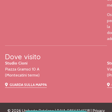
me
Os
pe
la
do
ad
Dove visito
Studio Cioni
St
Piazza Gramsci 10 A
Vi
(Montecatini terme)
(P
GUARDA SULLA MAPPA
©
2026
Umberto Patalano | P.IVA 08563241218 |
Privacy