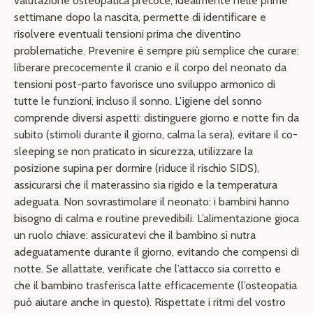
valutazione osteopatica precoce, idealmente nelle prime
settimane dopo la nascita, permette di identificare e
risolvere eventuali tensioni prima che diventino
problematiche. Prevenire è sempre più semplice che curare:
liberare precocemente il cranio e il corpo del neonato da
tensioni post-parto favorisce uno sviluppo armonico di
tutte le funzioni, incluso il sonno. L’igiene del sonno
comprende diversi aspetti: distinguere giorno e notte fin da
subito (stimoli durante il giorno, calma la sera), evitare il co-
sleeping se non praticato in sicurezza, utilizzare la
posizione supina per dormire (riduce il rischio SIDS),
assicurarsi che il materassino sia rigido e la temperatura
adeguata. Non sovrastimolare il neonato: i bambini hanno
bisogno di calma e routine prevedibili. L’alimentazione gioca
un ruolo chiave: assicuratevi che il bambino si nutra
adeguatamente durante il giorno, evitando che compensi di
notte. Se allattate, verificate che l’attacco sia corretto e
che il bambino trasferisca latte efficacemente (l’osteopatia
può aiutare anche in questo). Rispettate i ritmi del vostro