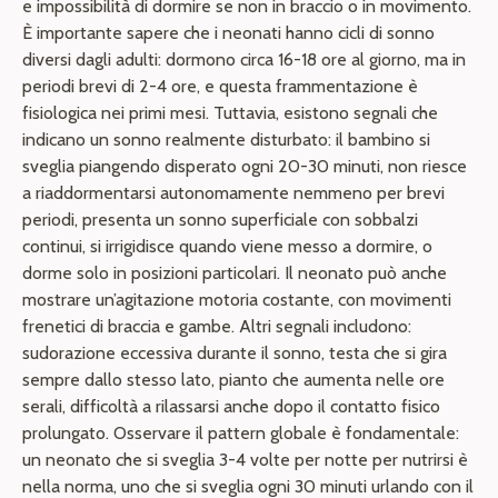
e impossibilità di dormire se non in braccio o in movimento.
È importante sapere che i neonati hanno cicli di sonno
diversi dagli adulti: dormono circa 16-18 ore al giorno, ma in
periodi brevi di 2-4 ore, e questa frammentazione è
fisiologica nei primi mesi. Tuttavia, esistono segnali che
indicano un sonno realmente disturbato: il bambino si
sveglia piangendo disperato ogni 20-30 minuti, non riesce
a riaddormentarsi autonomamente nemmeno per brevi
periodi, presenta un sonno superficiale con sobbalzi
continui, si irrigidisce quando viene messo a dormire, o
dorme solo in posizioni particolari. Il neonato può anche
mostrare un’agitazione motoria costante, con movimenti
frenetici di braccia e gambe. Altri segnali includono:
sudorazione eccessiva durante il sonno, testa che si gira
sempre dallo stesso lato, pianto che aumenta nelle ore
serali, difficoltà a rilassarsi anche dopo il contatto fisico
prolungato. Osservare il pattern globale è fondamentale:
un neonato che si sveglia 3-4 volte per notte per nutrirsi è
nella norma, uno che si sveglia ogni 30 minuti urlando con il