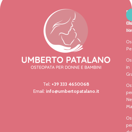
H
SE
Te
Ch
Os
Bl
so
Ne
Os
Pe
Os
in
Gr
Tel:
+39 333 4650068
Os
Email:
info@umbertopatalano.it
pe
Ne
M
Os
pe