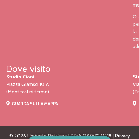
me
Os
pe
la
do
ad
Dove visito
Studio Cioni
St
Piazza Gramsci 10 A
Vi
(Montecatini terme)
(P
GUARDA SULLA MAPPA
©
2026
Umberto Patalano | P.IVA 08563241218 |
Privacy