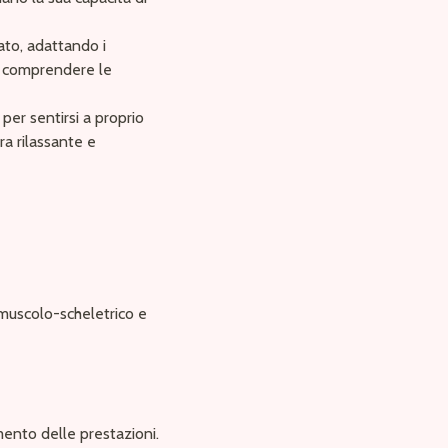
to, adattando i
a comprendere le
er sentirsi a proprio
a rilassante e
e muscolo-scheletrico e
ento delle prestazioni.