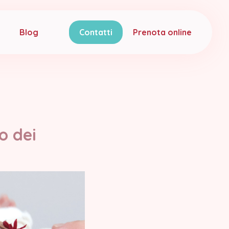
Blog
Contatti
Prenota online
o dei