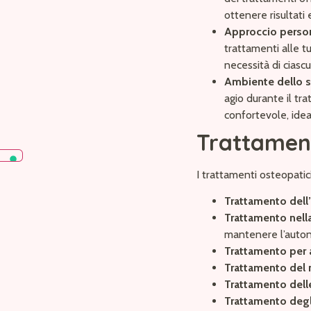
ottenere risultati 
Approccio person
trattamenti alle 
necessità di ciasc
Ambiente dello s
agio durante il tr
confortevole, idea
Trattament
I trattamenti osteopati
Trattamento dell
Trattamento nella
mantenere l’auton
Trattamento per 
Trattamento del m
Trattamento delle
Trattamento degli 