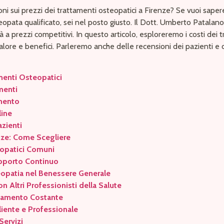
ni sui prezzi dei trattamenti osteopatici a Firenze? Se vuoi sape
pata qualificato, sei nel posto giusto. Il Dott. Umberto Patalano
tà a prezzi competitivi. In questo articolo, esploreremo i costi dei
valore e benefici. Parleremo anche delle recensioni dei pazienti e 
menti Osteopatici
menti
mento
ine
zienti
nze: Come Scegliere
opatici Comuni
pporto Continuo
eopatia nel Benessere Generale
n Altri Professionisti della Salute
namento Costante
ente e Professionale
Servizi