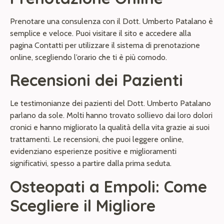
Prenotare una consulenza con il Dott. Umberto Patalano è
semplice e veloce. Puoi visitare il sito e accedere alla
pagina Contatti per utilizzare il sistema di prenotazione
online, scegliendo l’orario che ti è più comodo.
Recensioni dei Pazienti
Le testimonianze dei pazienti del Dott. Umberto Patalano
parlano da sole. Molti hanno trovato sollievo dai loro dolori
cronici e hanno migliorato la qualità della vita grazie ai suoi
trattamenti. Le recensioni, che puoi leggere online,
evidenziano esperienze positive e miglioramenti
significativi, spesso a partire dalla prima seduta.
Osteopati a Empoli: Come
Scegliere il Migliore