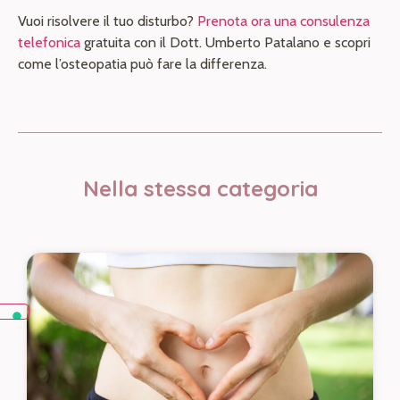
Vuoi risolvere il tuo disturbo?
Prenota ora una consulenza
telefonica
gratuita con il Dott. Umberto Patalano e scopri
come l’osteopatia può fare la differenza.
Nella stessa categoria