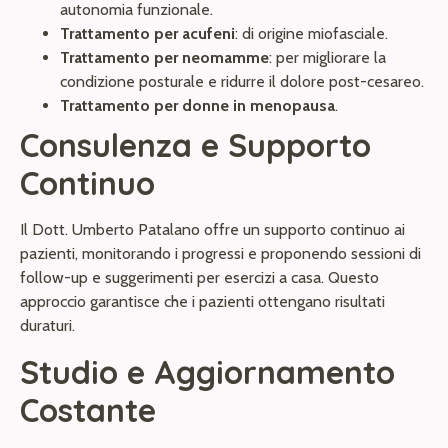
autonomia funzionale.
Trattamento per acufeni
: di origine miofasciale.
Trattamento per neomamme
: per migliorare la
condizione posturale e ridurre il dolore post-cesareo.
Trattamento per donne in menopausa
.
Consulenza e Supporto
Continuo
Il Dott. Umberto Patalano offre un supporto continuo ai
pazienti, monitorando i progressi e proponendo sessioni di
follow-up e suggerimenti per esercizi a casa. Questo
approccio garantisce che i pazienti ottengano risultati
duraturi.
Studio e Aggiornamento
Costante