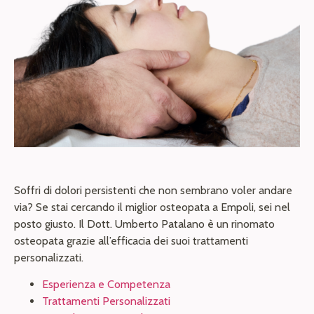
Soffri di dolori persistenti che non sembrano voler andare
via? Se stai cercando il miglior osteopata a Empoli, sei nel
posto giusto. Il Dott. Umberto Patalano è un rinomato
osteopata grazie all’efficacia dei suoi trattamenti
personalizzati.
Esperienza e Competenza
Trattamenti Personalizzati