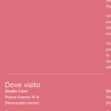
Ne
M
Os
pe
dol
me
Os
pe
la
do
ad
Dove visito
Studio Cioni
St
Piazza Gramsci 10 A
Vi
(Montecatini terme)
(P