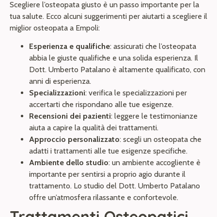
Scegliere l’osteopata giusto è un passo importante per la
tua salute. Ecco alcuni suggerimenti per aiutarti a scegliere il
miglior osteopata a Empoli:
Esperienza e qualifiche
: assicurati che l’osteopata
abbia le giuste qualifiche e una solida esperienza. Il
Dott. Umberto Patalano è altamente qualificato, con
anni di esperienza.
Specializzazioni
: verifica le specializzazioni per
accertarti che rispondano alle tue esigenze.
Recensioni dei pazienti
: leggere le testimonianze
aiuta a capire la qualità dei trattamenti.
Approccio personalizzato
: scegli un osteopata che
adatti i trattamenti alle tue esigenze specifiche.
Ambiente dello studio
: un ambiente accogliente è
importante per sentirsi a proprio agio durante il
trattamento. Lo studio del Dott. Umberto Patalano
offre un’atmosfera rilassante e confortevole.
Trattamenti Osteopatici